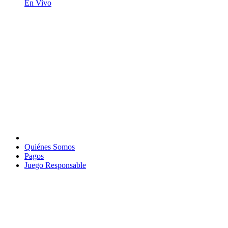
En Vivo
Quiénes Somos
Pagos
Juego Responsable