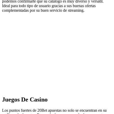
podemos confirmarte que su catálogo es muy diverso y versátil.
Ideal para todo tipo de usuario gracias a sus buenas ofertas
complementadas por su buen servicio de streaming.
Juegos De Casino
Los puntos fuertes de 20Bet apuestas no solo se encuentran en su