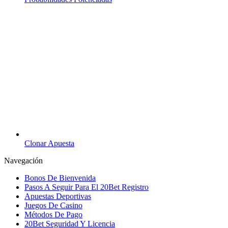
Clonar Apuesta
Navegación
Bonos De Bienvenida
Pasos A Seguir Para El 20Bet Registro
Apuestas Deportivas
Juegos De Casino
Métodos De Pago
20Bet Seguridad Y Licencia