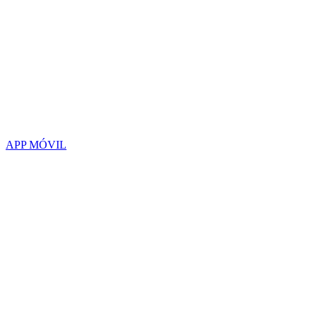
APP MÓVIL