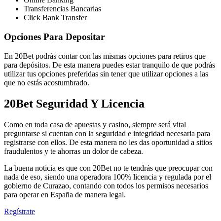
Transferencias Bancarias
Click Bank Transfer
Opciones Para Depositar
En 20Bet podrás contar con las mismas opciones para retiros que
para depósitos. De esta manera puedes estar tranquilo de que podrás
utilizar tus opciones preferidas sin tener que utilizar opciones a las
que no estás acostumbrado.
20Bet Seguridad Y Licencia
Como en toda casa de apuestas y casino, siempre será vital
preguntarse si cuentan con la seguridad e integridad necesaria para
registrarse con ellos. De esta manera no les das oportunidad a sitios
fraudulentos y te ahorras un dolor de cabeza.
La buena noticia es que con 20Bet no te tendrás que preocupar con
nada de eso, siendo una operadora 100% licencia y regulada por el
gobierno de Curazao, contando con todos los permisos necesarios
para operar en España de manera legal.
Regístrate