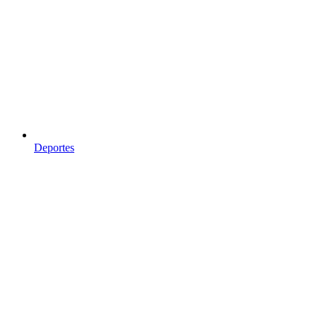
Deportes