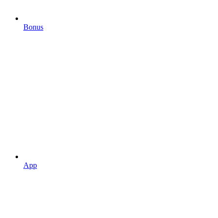
Bonus
App