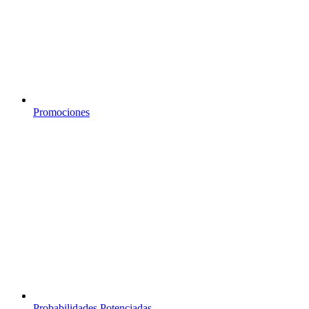
Promociones
Probabilidades Potenciadas