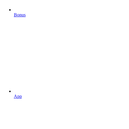
Bonus
App