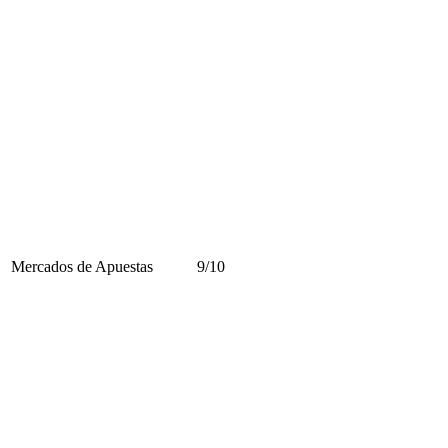
Mercados de Apuestas
9
/10